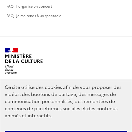
FAQ : J'organise un concert
FAQ : Je me rends à un spectacle
MINISTÈRE
DE LA CULTURE
Ce site utilise des cookies afin de vous proposer des
legifrance.gouv.fr
info.gouv.fr
vidéos, des boutons de partage, des messages de
communication personnalisés, des remontées de
service-public.gouv.fr
data.gouv.fr
contenus de plateformes sociales et des contenus
animés et interactifs.
Accessibilité : partiellement conforme
Politique générale de