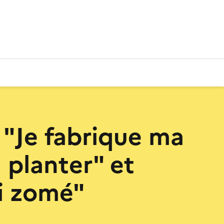
r "Je fabrique ma
 planter" et
i zomé"