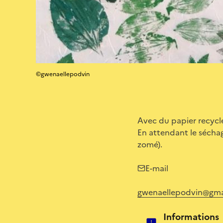
©gwenaellepodvin
Avec du papier recyclé
En attendant le séchag
zomé).
E-mail
gwenaellepodvin@gma
Informations