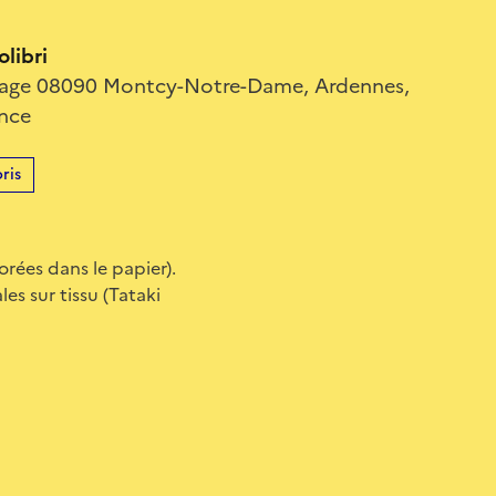
olibri
illage 08090 Montcy-Notre-Dame, Ardennes,
ance
ris
orées dans le papier).
es sur tissu (Tataki