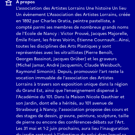
À propos
L’association des Artistes Lorrains Une histoire Un lieu
Un évènement L'Association des Artistes Lorrains, créée
en 1892 par Charles Gratia, peintre pastelliste, a
compté parmi ses membres de nombreux grands noms
de l’Ecole de Nancy : Victor Prouvé, Jacques Majorelle,
Émile Friant, les frères Voirin, Étienne Cournault...Ainsi,
toutes les disciplines des Arts Plastiques y sont
représentées avec les vitraillistes (Pierre Benoît,
Georges Bassinot, Jacques Grüber) et les graveurs
(Michel Jamar, André Jacquemin, Claude Weisbuch,
Raymond Simonin). Depuis, promouvoir l’art reste la
vocation immuable de l’association des Artistes
Lorrains à travers son exposition unique dans la région
du Grand Est, ainsi que l’enseignement dispensé à
l’Académie du 101. Dans la Maison Nicole Gauthier et
son Jardin, dont elle a hérités, au 101 avenue de
Strasbourg à Nancy, l'association propose des cours et
des stages de dessin, gravure, peinture, sculpture, taille
de pierre ou encore des conférences-débats sur l'Art.
Les 31 mai et 1-2 juin prochains, aura lieu l’inauguration
du jardin restauré à l’identique de celui dans lequel sa