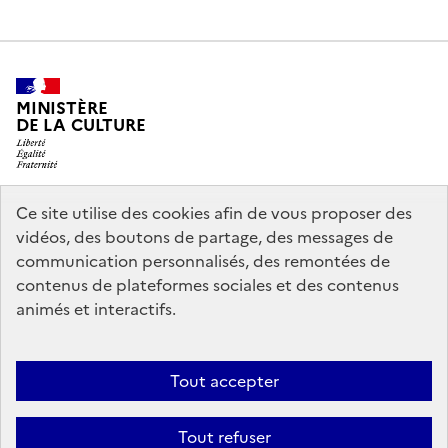
MINISTÈRE
DE LA CULTURE
Ce site utilise des cookies afin de vous proposer des
legifrance.gouv.fr
info.gouv.fr
vidéos, des boutons de partage, des messages de
communication personnalisés, des remontées de
service-public.gouv.fr
data.gouv.fr
contenus de plateformes sociales et des contenus
animés et interactifs.
Accessibilité : partiellement conforme
Politique générale de
Tout accepter
protection des données
Mentions légales
Politique d’utilisation des
témoins de connexion (cookies)
Crédits
Nous contacter
Tout refuser