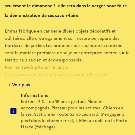
seulement le dimanche ! - elle sera dans le verger pour faire
la démonstration de ses savoir-faire.
Emma fabrique en vannerie divers objets décoratifs et
utilitaires. Elle crée également sur mesure ou répare des
bordures de jardins.Les branches des saules de la contrée
sont la matière première de sa jeune entreprise ancrée sur le
territoire alsacien et éco-responsable.
Pour en savoir plus sur le jardin :
https://www.un-jardin-philosophe.com/index.html
https://www.un-jardin-philosophe.com/videos/AH-par-
+ Voir plus
DS.mp4
Informations
Pour en savoir plus sur les manifestations récentes :
Entrée : 4 €. - de 18 ans : gratuit. Mineurs
https://www.un-jardin-philosophe.com/7-0-une-nouvelle-un-
accompagnés. Plateau pour les artistes. Chiens en
jardin-philosophe.html
laisse. Stationner route Saint-Léonard. S'engager à
pied dans le chemin rural, à 50m au-delà de la Porte
E-mail
Haute (fléchage).