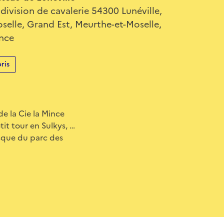
 division de cavalerie 54300 Lunéville,
selle, Grand Est, Meurthe-et-Moselle,
ance
ris
de la Cie la Mince
tit tour en Sulkys, …
osque du parc des