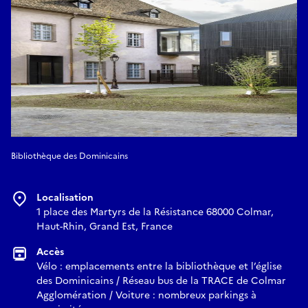
Bibliothèque des Dominicains
Localisation
1 place des Martyrs de la Résistance 68000 Colmar,
Haut-Rhin, Grand Est, France
Accès
Vélo : emplacements entre la bibliothèque et l’église
des Dominicains / Réseau bus de la TRACE de Colmar
Agglomération / Voiture : nombreux parkings à