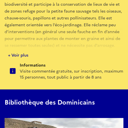
biodiversité et participe à la conservation de lieux de vie et
de zones refuge pour la petite faune sauvage tels les oiseaux,
chauve-souris, papillons et autres pollinisateurs. Elle est
également orientée vers l’éco-jardinage. Elle réclame peu
d’interventions (en général une seule fauche en fin d’année
pour permettre aux plantes de monter en graine et ainsi de
se ressemer toutes seules) et ne nécessite pas d’arrosage.
Cela fait d’elle une bonne réponse à l’évolution climatique.
+ Voir plus
Informations
E-mail
Visite commentée gratuite, sur inscription, maximum
15 personnes, tout public à partir de 8 ans
peggy.guerri-roth@colmar.fr
Bibliothèque des Dominicains