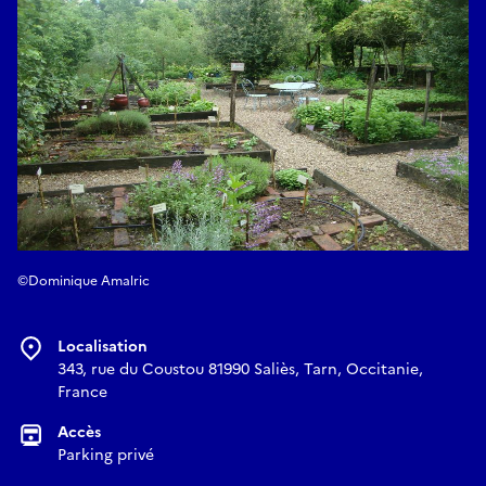
dominique.lesclausous@orange.fr
©Dominique Amalric
Localisation
343, rue du Coustou 81990 Saliès, Tarn, Occitanie,
France
Accès
Parking privé