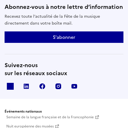
années les visiteurs pourront découvrir "Dame
Abonnez-vous à notre lettre d’information
Johanne" et ses ateliers d'enluminures, contes et
Recevez toute l’actualité de la Fête de la musique
chants médiévaux.Les "Dames" de l'acceuil vous
directement dans votre boîte mail.
proposeront une tombola, la vente de produits au
profit de l'association (lavandes, bouquets de
S'abonner
fleurs)... la "pêche au canard" dans "le lavoir" pour
les plus petits...Un acceuil chaleureux et convivial
vous sera réservé par toute l'équipe des "Clausous"E-
maildominique.lesclausous@orange.fr
Suivez-nous
sur les réseaux sociaux
X
Linkedin
Facebook
Instagram
Youtube
Événements nationaux
Semaine de la langue française et de la Francophonie
Nuit européenne des musées