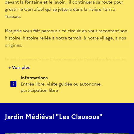
devant la fontaine et le lavoir… il continuera sa route pour
grossir le Carrofoul qui se jettera dans la rivière Tarn à
Terssac.
Marjorie vous fait parcourir ce circuit en vous racontant son
histoire, histoire reliée à notre terroir, à notre village, à nos
origines.
Le bruit provoqué par l'écoulement de l'eau dans les rigoles,
se jettant par des cascades dans une enfilade de lacs, le bruit
+ Voir plus
du vent dans les arbres entourant ce circuit, est un véritable
Informations
enchantement.
Entrée libre, visite guidée ou autonome,
participation libre
Les nénuphars et les carpes Koï sont un point final visuel
magnifique à ce circuit. Les visites se font tout au long des
deux journées en petits groupes ainsi que toute l'année sur
Jardin Médiéval "Les Clausous"
demande.
E-mail