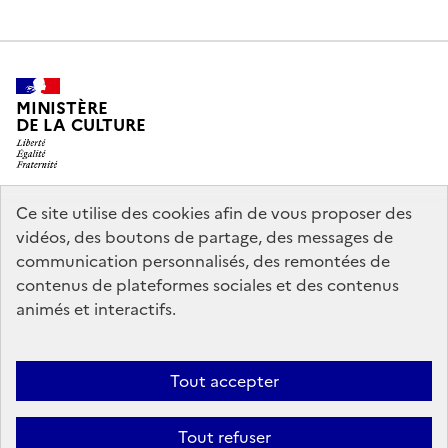
MINISTÈRE
DE LA CULTURE
Ce site utilise des cookies afin de vous proposer des
legifrance.gouv.fr
info.gouv.fr
vidéos, des boutons de partage, des messages de
communication personnalisés, des remontées de
service-public.gouv.fr
data.gouv.fr
contenus de plateformes sociales et des contenus
animés et interactifs.
Accessibilité : partiellement conforme
Politique générale de
Tout accepter
protection des données
Mentions légales
Politique d’utilisation des
témoins de connexion (cookies)
Crédits
Nous contacter
Tout refuser