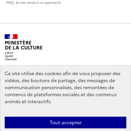
FAQ : Je me rends à un spectacle
MINISTÈRE
DE LA CULTURE
Ce site utilise des cookies afin de vous proposer des
legifrance.gouv.fr
info.gouv.fr
vidéos, des boutons de partage, des messages de
communication personnalisés, des remontées de
service-public.gouv.fr
data.gouv.fr
contenus de plateformes sociales et des contenus
animés et interactifs.
Accessibilité : partiellement conforme
Politique générale de
Tout accepter
protection des données
Mentions légales
Politique d’utilisation des