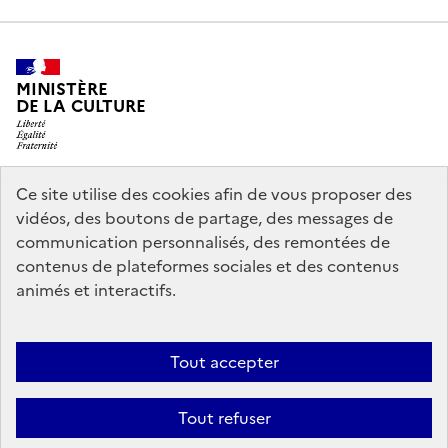
MINISTÈRE
DE LA CULTURE
Ce site utilise des cookies afin de vous proposer des
legifrance.gouv.fr
info.gouv.fr
vidéos, des boutons de partage, des messages de
communication personnalisés, des remontées de
service-public.gouv.fr
data.gouv.fr
contenus de plateformes sociales et des contenus
animés et interactifs.
Accessibilité : partiellement conforme
Politique générale de
Tout accepter
protection des données
Mentions légales
Politique d’utilisation des
témoins de connexion (cookies)
Crédits
Nous contacter
Tout refuser