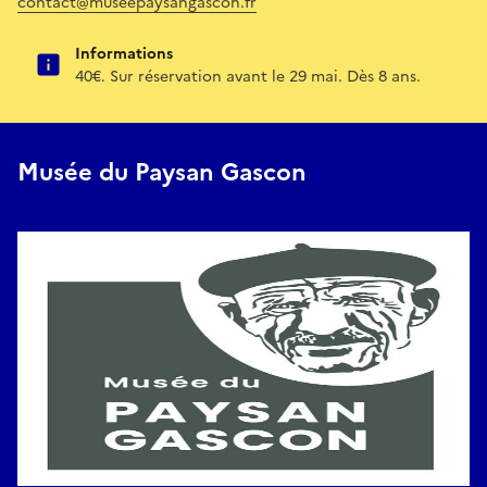
contact@museepaysangascon.fr
Informations
40€. Sur réservation avant le 29 mai. Dès 8 ans.
Musée du Paysan Gascon