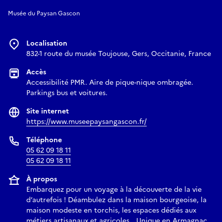
Musée du Paysan Gascon
Localisation
832-1 route du musée Toujouse, Gers, Occitanie, France
Accès
Accessibilité PMR. Aire de pique-nique ombragée.
Parkings bus et voitures.
Site internet
https://www.museepaysangascon.fr/
Téléphone
05 62 09 18 11
05 62 09 18 11
À propos
Embarquez pour un voyage à la découverte de la vie
d’autrefois ! Déambulez dans la maison bourgeoise, la
maison modeste en torchis, les espaces dédiés aux
métiers artisanaux et agricoles… Unique en Armagnac,