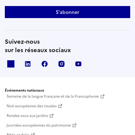
et de transmission qui dévoile les étonnants sons
S'abonner
cachés des plantesTout public / Sans
réservationTarif plein: 7€ / Tarif réduit: 5€ (incluant
la visite du musée)
Suivez-nous
sur les réseaux sociaux
X
Linkedin
Facebook
Instagram
Youtube
Événements nationaux
Semaine de la langue française et de la Francophonie
Nuit européenne des musées
Rendez-vous aux jardins
Journées européennes du patrimoine