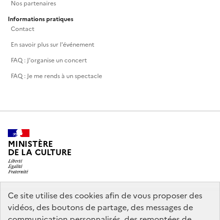
Nos partenaires
Informations pratiques
Contact
En savoir plus sur l'événement
FAQ : J'organise un concert
FAQ : Je me rends à un spectacle
MINISTÈRE
DE LA CULTURE
Ce site utilise des cookies afin de vous proposer des
legifrance.gouv.fr
info.gouv.fr
vidéos, des boutons de partage, des messages de
communication personnalisés, des remontées de