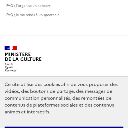
FAQ : J'organise un concert
FAQ : Je me rends à un spectacle
MINISTÈRE
DE LA CULTURE
Ce site utilise des cookies afin de vous proposer des
legifrance.gouv.fr
info.gouv.fr
vidéos, des boutons de partage, des messages de
communication personnalisés, des remontées de
service-public.gouv.fr
data.gouv.fr
contenus de plateformes sociales et des contenus
animés et interactifs.
Accessibilité : partiellement conforme
Politique générale de