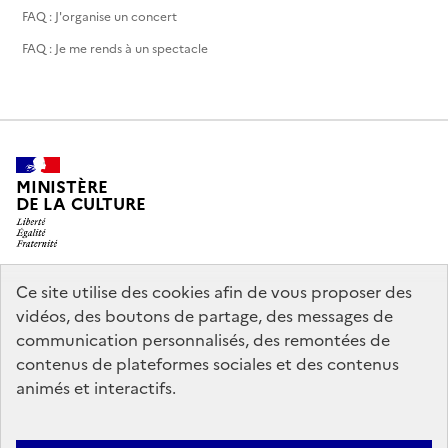
FAQ : J'organise un concert
FAQ : Je me rends à un spectacle
MINISTÈRE
DE LA CULTURE
Ce site utilise des cookies afin de vous proposer des
legifrance.gouv.fr
info.gouv.fr
vidéos, des boutons de partage, des messages de
communication personnalisés, des remontées de
service-public.gouv.fr
data.gouv.fr
contenus de plateformes sociales et des contenus
animés et interactifs.
Accessibilité : partiellement conforme
Politique générale de