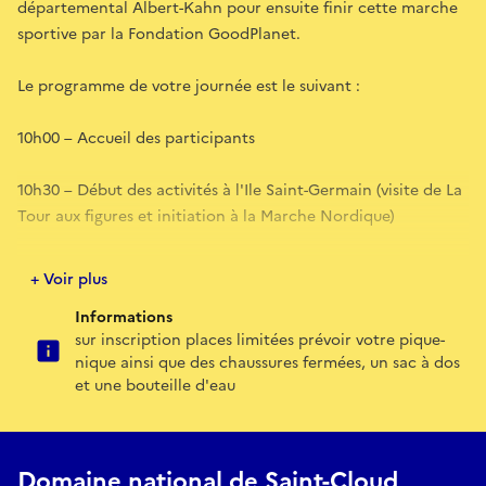
départemental Albert-Kahn pour ensuite finir cette marche
sportive par la Fondation GoodPlanet.
Le programme de votre journée est le suivant :
10h00 – Accueil des participants
10h30 – Début des activités à l'Ile Saint-Germain (visite de La
Tour aux figures et initiation à la Marche Nordique)
12h00 – Sèvres- manufacture et musée
+ Voir plus
Informations
13h00 – Pause déjeuner
sur inscription places limitées prévoir votre pique-
nique ainsi que des chaussures fermées, un sac à dos
13h50 – Domaine national de Saint-Cloud
et une bouteille d'eau
15h00 – Musée départemental Albert-Kahn
Domaine national de Saint-Cloud
15h45 – Fondation GoodPlanet