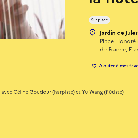
Sur place
Jardin de Jule
Place Honoré 
de-France, Fra
Ajouter à mes favo
 avec Céline Goudour (harpiste) et Yu Wang (flûtiste)