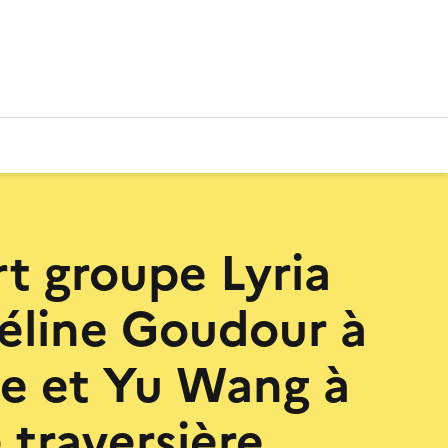
t groupe Lyria
éline Goudour à
pe et Yu Wang à
e traversière