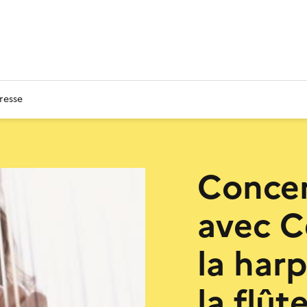
resse
Concer
avec C
la har
la flût