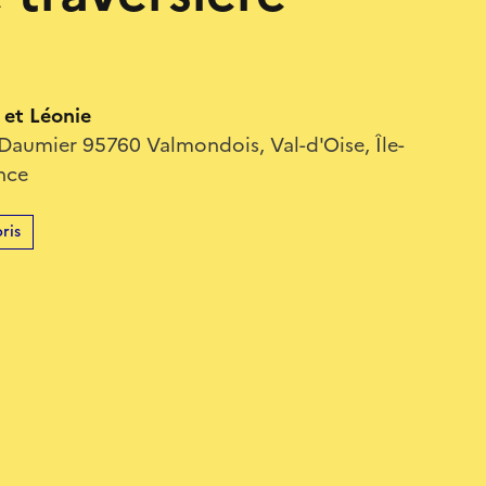
s et Léonie
Daumier 95760 Valmondois, Val-d'Oise, Île-
nce
ris