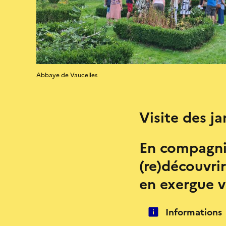
Abbaye de Vaucelles
Visite des ja
En compagnie
(re)découvri
en exergue vo
Informations