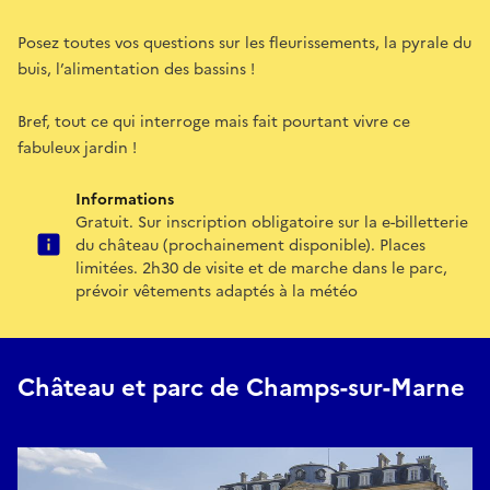
Posez toutes vos questions sur les fleurissements, la pyrale du
buis, l’alimentation des bassins !
Bref, tout ce qui interroge mais fait pourtant vivre ce
fabuleux jardin !
Informations
Gratuit. Sur inscription obligatoire sur la e-billetterie
du château (prochainement disponible). Places
limitées. 2h30 de visite et de marche dans le parc,
prévoir vêtements adaptés à la météo
Château et parc de Champs-sur-Marne