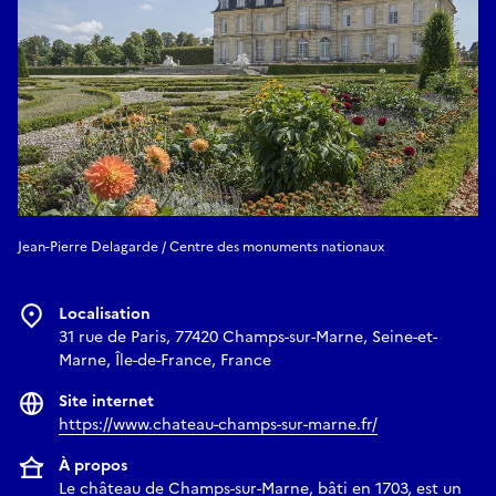
Jean-Pierre Delagarde / Centre des monuments nationaux
Localisation
31 rue de Paris, 77420 Champs-sur-Marne, Seine-et-
Marne, Île-de-France, France
Site internet
https://www.chateau-champs-sur-marne.fr/
À propos
Le château de Champs-sur-Marne, bâti en 1703, est un