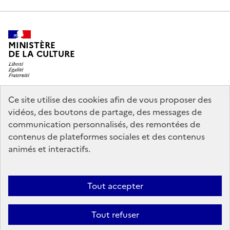
MINISTÈRE
DE LA CULTURE
Ce site utilise des cookies afin de vous proposer des
legifrance.gouv.fr
info.gouv.fr
vidéos, des boutons de partage, des messages de
communication personnalisés, des remontées de
service-public.gouv.fr
data.gouv.fr
contenus de plateformes sociales et des contenus
animés et interactifs.
Accessibilité : partiellement conforme
Politique générale de
Tout accepter
protection des données
Mentions légales
Politique d’utilisation des
témoins de connexion (cookies)
Crédits
Nous contacter
Tout refuser