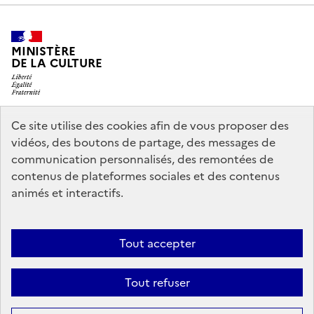
MINISTÈRE
DE LA CULTURE
Ce site utilise des cookies afin de vous proposer des
legifrance.gouv.fr
info.gouv.fr
vidéos, des boutons de partage, des messages de
communication personnalisés, des remontées de
service-public.gouv.fr
data.gouv.fr
contenus de plateformes sociales et des contenus
animés et interactifs.
Accessibilité : partiellement conforme
Politique générale de
Tout accepter
protection des données
Mentions légales
Politique d’utilisation des
témoins de connexion (cookies)
Crédits
Nous contacter
Tout refuser