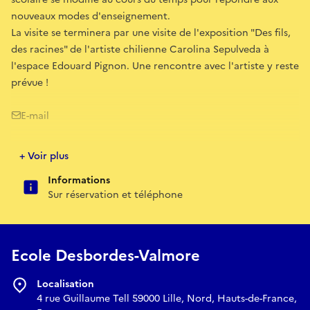
nouveaux modes d'enseignement.
La visite se terminera par une visite de l'exposition "Des fils,
des racines" de l'artiste chilienne Carolina Sepulveda à
l'espace Edouard Pignon. Une rencontre avec l'artiste y reste
prévue !
E-mail
patrimoines@mairie-lille.fr
+ Voir plus
Informations
Sur réservation et téléphone
Ecole Desbordes-Valmore
Localisation
4 rue Guillaume Tell 59000 Lille, Nord, Hauts-de-France,