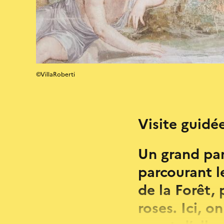
©VillaRoberti
Visite guidée
Un grand par
parcourant l
de la Forêt,
roses. Ici, o