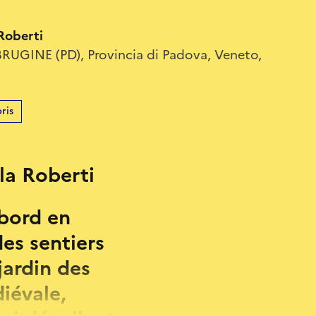
 Roberti
RUGINE (PD), Provincia di Padova, Veneto,
ris
lla Roberti
abord en
es sentiers
jardin des
diévale,