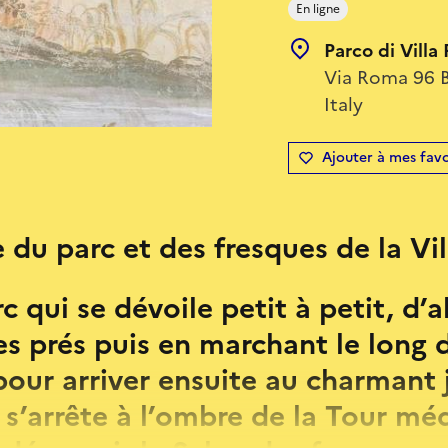
En ligne
Parco di Villa
Via Roma 96 B
Italy
Ajouter à mes favo
 du parc et des fresques de la Vi
c qui se dévoile petit à petit, d’
es prés puis en marchant le long d
 pour arriver ensuite au charmant 
n s’arrête à l’ombre de la Tour mé