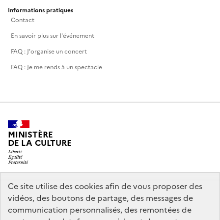
Informations pratiques
Contact
En savoir plus sur l'événement
FAQ : J'organise un concert
FAQ : Je me rends à un spectacle
MINISTÈRE
DE LA CULTURE
Ce site utilise des cookies afin de vous proposer des
legifrance.gouv.fr
info.gouv.fr
vidéos, des boutons de partage, des messages de
communication personnalisés, des remontées de
service-public.gouv.fr
data.gouv.fr