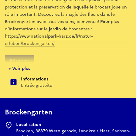
protection et la préservation de laquelle le brocart joue un
rôle important. Découvrez la magie des fleurs dans le
Brockengarten avec tous vos sens, bienvenue!
Pour
plus
d’informations sur le
jardin
de brocantes :
https://www.nationalpark-harz.de/fr/natur-
erleben/brockengarten/
Réserver
+ Voir plus
Informations
Entrée gratuite
Brockengarten
Localisation
Brocken, 38879 Wernigerode, Landkreis Harz, Sachsen-