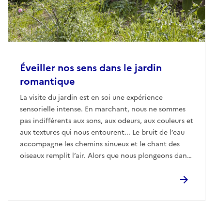
Éveiller nos sens dans le jardin
romantique
La visite du jardin est en soi une expérience
sensorielle intense. En marchant, nous ne sommes
pas indifférents aux sons, aux odeurs, aux couleurs et
aux textures qui nous entourent... Le bruit de l’eau
accompagne les chemins sinueux et le chant des
oiseaux remplit l’air. Alors que nous plongeons dans
le jardin, les senteurs naturelles de fleurs colorées
nous transportent, dans des rêves ou des souvenirs,
vers des endroits lointains, et les fruits de la forêt,
des graines nutritives et de petites fleurs rustiques
révèlent qu’il y a des saveurs à découvrir... Nous