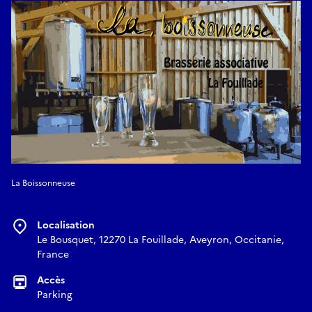
La Boissonneuse
Localisation
Le Bousquet, 12270 La Fouillade, Aveyron, Occitanie,
France
Accès
Parking