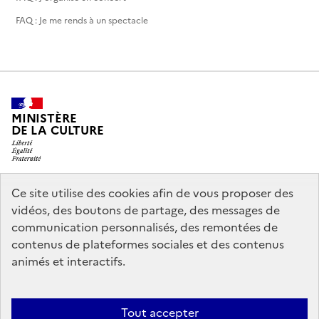
FAQ : Je me rends à un spectacle
MINISTÈRE
DE LA CULTURE
Ce site utilise des cookies afin de vous proposer des
legifrance.gouv.fr
info.gouv.fr
vidéos, des boutons de partage, des messages de
communication personnalisés, des remontées de
service-public.gouv.fr
data.gouv.fr
contenus de plateformes sociales et des contenus
animés et interactifs.
Accessibilité : partiellement conforme
Politique générale de
Tout accepter