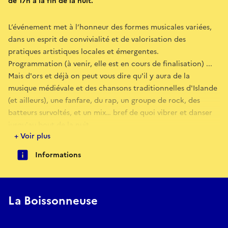
de 17h à la fin de la nuit.
L’événement met à l’honneur des formes musicales variées,
dans un esprit de convivialité et de valorisation des
pratiques artistiques locales et émergentes.
Programmation (à venir, elle est en cours de finalisation) ...
Mais d'ors et déjà on peut vous dire qu'il y aura de la
musique médiévale et des chansons traditionnelles d'Islande
(et ailleurs), une fanfare, du rap, un groupe de rock, des
batteurs survoltés, et un mix… bref de quoi vibrer et danser
jusqu'au bout de la nuit…
+ Voir plus
Le bar (bien sûr !) et une offre de restauration seront
Informations
proposés sur place tout au long de la soirée.
La Boissonneuse s’inscrit dans une dynamique associative
locale favorisant la création, la diffusion culturelle et les
La Boissonneuse
rencontres entre publics et artistes.