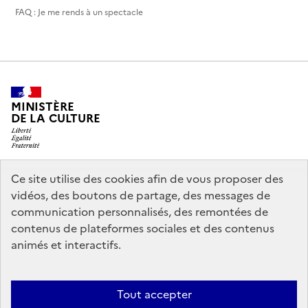
FAQ : Je me rends à un spectacle
MINISTÈRE
DE LA CULTURE
Ce site utilise des cookies afin de vous proposer des
legifrance.gouv.fr
info.gouv.fr
vidéos, des boutons de partage, des messages de
communication personnalisés, des remontées de
service-public.gouv.fr
data.gouv.fr
contenus de plateformes sociales et des contenus
animés et interactifs.
Accessibilité : partiellement conforme
Politique générale de
Tout accepter
protection des données
Mentions légales
Politique d’utilisation des