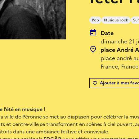
Pop
Musique rock
Sur
Date
dimanche 21 j
place André A
place andré a
France, France
Ajouter à mes favo
e l’été en musique !
la ville de Péronne se met au diapason pour célébrer la mu
ts et centre-ville se transforment en scènes à ciel ouvert, 
ratuits dans une ambiance festive et conviviale.
le groupe amiénois
EDGÄR
vous offrira une prestation
grat