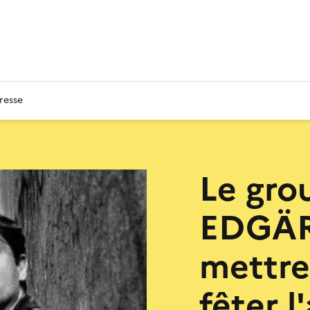
resse
Le gro
EDGÄR 
mettre
fêter l