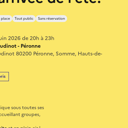
 place
Tout public
Sans réservation
uin 2026 de 20h à 23h
udinot - Péronne
udinot 80200 Péronne, Somme, Hauts-de-
ris
sique sous toutes ses
accueillant groupes,
uite
et en plein-air !