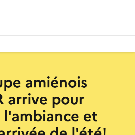
upe amiénois
arrive pour
 l'ambiance et
'arrivée de l'été!