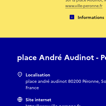
www.ville-peronne.fr
Informations
place André Audinot - 
Localisation
place andré audinot 80200 Péronne, S
France
Site internet