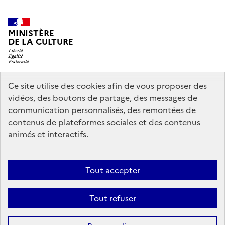
MINISTÈRE
DE LA CULTURE
Ce site utilise des cookies afin de vous proposer des
legifrance.gouv.fr
info.gouv.fr
vidéos, des boutons de partage, des messages de
communication personnalisés, des remontées de
service-public.gouv.fr
data.gouv.fr
contenus de plateformes sociales et des contenus
animés et interactifs.
Accessibilité : partiellement conforme
Politique générale de
Tout accepter
protection des données
Mentions légales
Politique d’utilisation des
témoins de connexion (cookies)
Crédits
Nous contacter
Tout refuser
Sauf mention contraire, tous les contenus de ce site sont sous
licence