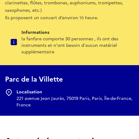
clarinettes, flûtes, trombones, euphoniums, trompettes,
saxophones, etc.)
Ils proposent un concert d’environ ½ heure.
Informations
la fanfare comporte 30 personnes , ils ont des
instruments et n'ont besoin d'aucun matériel
supplémentaire
Parc de la Villette
Localisation
221 avenue Jean Jaurès, 75019 Paris, Paris, Île-de-France,
France