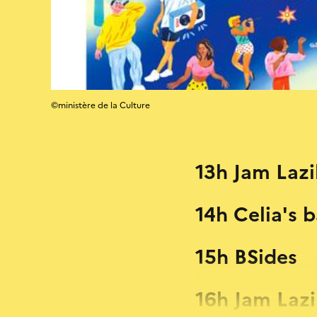
©ministère de la Culture
13h Jam Lazi
14h Celia's 
15h BSides
16h Jam Laz