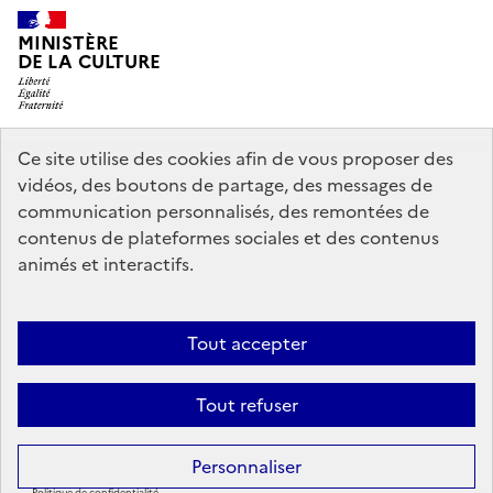
MINISTÈRE
DE LA CULTURE
Ce site utilise des cookies afin de vous proposer des
legifrance.gouv.fr
info.gouv.fr
vidéos, des boutons de partage, des messages de
communication personnalisés, des remontées de
service-public.gouv.fr
data.gouv.fr
contenus de plateformes sociales et des contenus
animés et interactifs.
Accessibilité : partiellement conforme
Politique générale de
Tout accepter
protection des données
Mentions légales
Politique d’utilisation des
témoins de connexion (cookies)
Crédits
Nous contacter
Tout refuser
Sauf mention contraire, tous les contenus de ce site sont sous
licence
Personnaliser
etalab-2.0
Politique de confidentialité