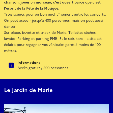
chanson, jouer un morceau, c'est ouvert parce que c'est
l'esprit de la Fête de la Musique.
Trois scènes pour un bon enchaînement entre les concerts.
On peut asseoir jusqu'à 400 personnes, mais on peut aussi
danser.
Sur place, buvette et snack de Marie. Toilettes sèches,
lavabo. Parking et parking PMR. Et le soir, tard, le site est
éclairé pour regagner vos véhicules garés à moins de 100
mètres.
Informations
Accès gratuit / 500 personnes
Le Jardin de Marie