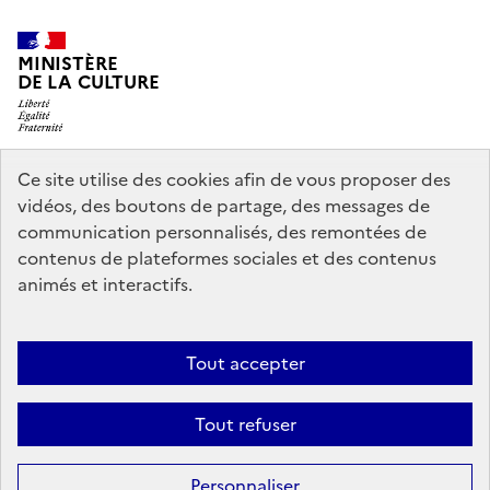
MINISTÈRE
DE LA CULTURE
Ce site utilise des cookies afin de vous proposer des
legifrance.gouv.fr
info.gouv.fr
vidéos, des boutons de partage, des messages de
communication personnalisés, des remontées de
service-public.gouv.fr
data.gouv.fr
contenus de plateformes sociales et des contenus
animés et interactifs.
Accessibilité : partiellement conforme
Politique générale de
Tout accepter
protection des données
Mentions légales
Politique d’utilisation des
témoins de connexion (cookies)
Crédits
Nous contacter
Tout refuser
Sauf mention contraire, tous les contenus de ce site sont sous
licence
Personnaliser