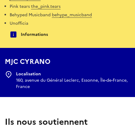
Pink tears
the_pink.tears
Behyped Musicband
behype_musicband
Unofficia
Informations
MJC CYRANO
Localisation
160, avenue du Général Leclerc, Essonne, Île-de-France,
France
Ils nous soutiennent