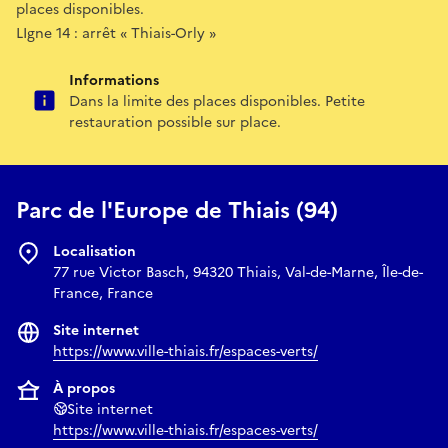
places disponibles.
LIgne 14 : arrêt « Thiais-Orly »
Informations
Dans la limite des places disponibles. Petite
restauration possible sur place.
Parc de l'Europe de Thiais (94)
Localisation
77 rue Victor Basch, 94320 Thiais, Val-de-Marne, Île-de-
France, France
Site internet
https://www.ville-thiais.fr/espaces-verts/
À propos
Site internet
https://www.ville-thiais.fr/espaces-verts/