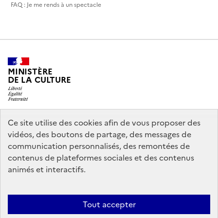
FAQ : Je me rends à un spectacle
MINISTÈRE
DE LA CULTURE
Ce site utilise des cookies afin de vous proposer des
legifrance.gouv.fr
info.gouv.fr
vidéos, des boutons de partage, des messages de
communication personnalisés, des remontées de
service-public.gouv.fr
data.gouv.fr
contenus de plateformes sociales et des contenus
animés et interactifs.
Accessibilité : partiellement conforme
Politique générale de
Tout accepter
protection des données
Mentions légales
Politique d’utilisation des