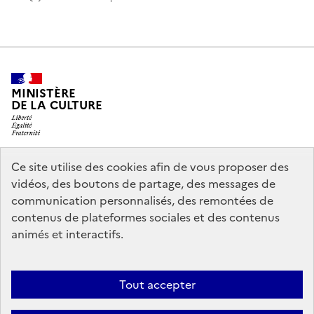
MINISTÈRE
DE LA CULTURE
Ce site utilise des cookies afin de vous proposer des
legifrance.gouv.fr
info.gouv.fr
vidéos, des boutons de partage, des messages de
communication personnalisés, des remontées de
service-public.gouv.fr
data.gouv.fr
contenus de plateformes sociales et des contenus
animés et interactifs.
Accessibilité : partiellement conforme
Politique générale de
Tout accepter
protection des données
Mentions légales
Politique d’utilisation des