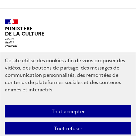
MINISTÈRE
DE LA CULTURE
Ce site utilise des cookies afin de vous proposer des
legifrance.gouv.fr
info.gouv.fr
vidéos, des boutons de partage, des messages de
communication personnalisés, des remontées de
service-public.gouv.fr
data.gouv.fr
contenus de plateformes sociales et des contenus
animés et interactifs.
Accessibilité : partiellement conforme
Politique générale de
Tout accepter
protection des données
Mentions légales
Politique d’utilisation des
témoins de connexion (cookies)
Crédits
Nous contacter
Tout refuser