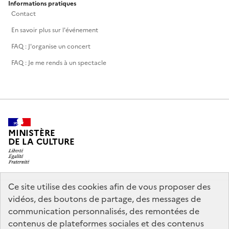
Informations pratiques
Contact
En savoir plus sur l'événement
FAQ : J'organise un concert
FAQ : Je me rends à un spectacle
MINISTÈRE
DE LA CULTURE
Ce site utilise des cookies afin de vous proposer des
legifrance.gouv.fr
info.gouv.fr
vidéos, des boutons de partage, des messages de
communication personnalisés, des remontées de
service-public.gouv.fr
data.gouv.fr
contenus de plateformes sociales et des contenus