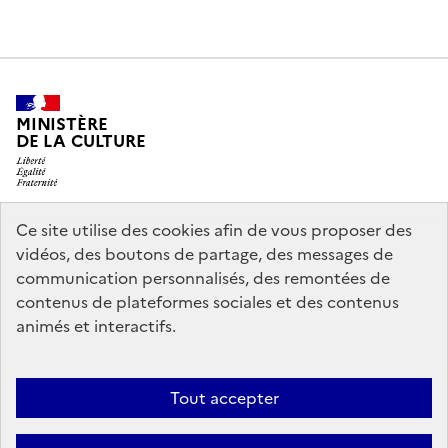
MINISTÈRE
DE LA CULTURE
Ce site utilise des cookies afin de vous proposer des
legifrance.gouv.fr
info.gouv.fr
vidéos, des boutons de partage, des messages de
communication personnalisés, des remontées de
service-public.gouv.fr
data.gouv.fr
contenus de plateformes sociales et des contenus
animés et interactifs.
Accessibilité : partiellement conforme
Politique générale de
Tout accepter
protection des données
Mentions légales
Politique d’utilisation des
témoins de connexion (cookies)
Crédits
Nous contacter