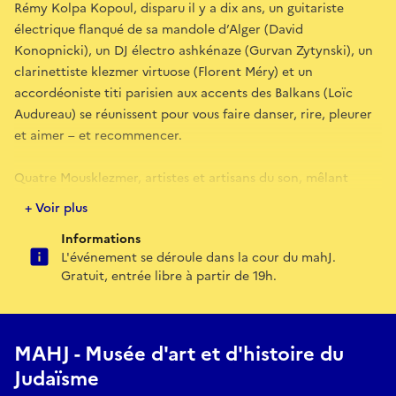
Rémy Kolpa Kopoul, disparu il y a dix ans, un guitariste
électrique flanqué de sa mandole d’Alger (David
Konopnicki), un DJ électro ashkénaze (Gurvan Zytynski), un
clarinettiste klezmer virtuose (Florent Méry) et un
accordéoniste titi parisien aux accents des Balkans (Loïc
Audureau) se réunissent pour vous faire danser, rire, pleurer
et aimer – et recommencer.
Quatre Mousklezmer, artistes et artisans du son, mêlant
électro orientale et hard shmock, dancefloors de Brooklyn
+ Voir plus
et nuits folles de Frishman, cornichons polonais et merguez
Informations
oranaises…
L'événement se déroule dans la cour du mahJ.
Gratuit, entrée libre à partir de 19h.
Cramponnez-vous, ça va groover !
Dans le cadre du Festival des cultures juives
Avec le soutien de la Dilcrah
MAHJ - Musée d'art et d'histoire du
Judaïsme