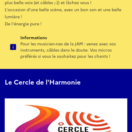
plus belle voix (et câbles ;-)) et lâchez vous !
L'occasion d'une belle scène, avec un bon son et une belle
lumière !
De l'énergie pure !
Informations
Pour les musicien-nes de la JAM : venez avec vos
instruments, câbles dans le doute. Vos micros
préférés si vous le souhaitez pour les chants !
Le Cercle de l'Harmonie