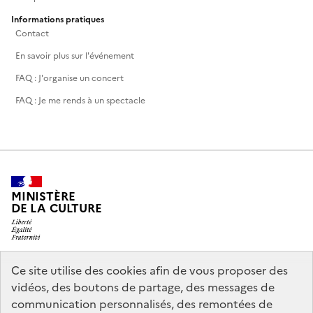
Informations pratiques
Contact
En savoir plus sur l'événement
FAQ : J'organise un concert
FAQ : Je me rends à un spectacle
MINISTÈRE
DE LA CULTURE
Ce site utilise des cookies afin de vous proposer des
legifrance.gouv.fr
info.gouv.fr
vidéos, des boutons de partage, des messages de
communication personnalisés, des remontées de
service-public.gouv.fr
data.gouv.fr