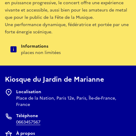
en puissance progressive, le concert offre une expérience
vivante et accessible, aussi bien pour les amateurs de metal
que pour le public de la Fête de la Musique.
Une performance dynamique, fédératrice et portée par une
forte énergie scénique.
Informations
places non limitées
Kiosque du Jardin de Marianne
Localisation
Place de la Nation, Paris 12e, Paris, Île-de-France,
France
Téléphone
0663457567
À propos