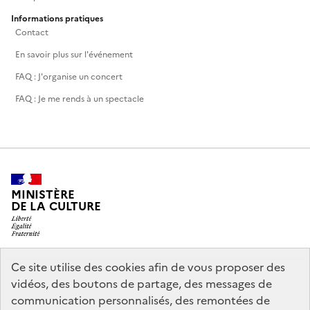
Informations pratiques
Contact
En savoir plus sur l'événement
FAQ : J'organise un concert
FAQ : Je me rends à un spectacle
MINISTÈRE
DE LA CULTURE
Ce site utilise des cookies afin de vous proposer des
legifrance.gouv.fr
info.gouv.fr
vidéos, des boutons de partage, des messages de
communication personnalisés, des remontées de
service-public.gouv.fr
data.gouv.fr