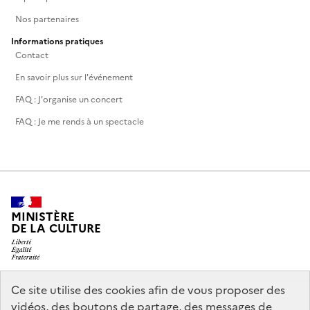
Nos partenaires
Informations pratiques
Contact
En savoir plus sur l'événement
FAQ : J'organise un concert
FAQ : Je me rends à un spectacle
MINISTÈRE
DE LA CULTURE
Ce site utilise des cookies afin de vous proposer des
legifrance.gouv.fr
info.gouv.fr
vidéos, des boutons de partage, des messages de