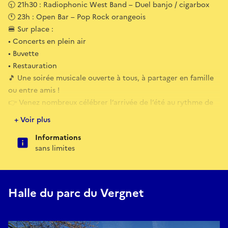
🕤 21h30 : Radiophonic West Band – Duel banjo / cigarbox
🕚 23h : Open Bar – Pop Rock orangeois
🍔 Sur place :
• Concerts en plein air
• Buvette
• Restauration
🎵 Une soirée musicale ouverte à tous, à partager en famille
ou entre amis !
👉 Venez nombreux célébrer l’arrivée de l’été au rythme de
la musique à Bressols !
+ Voir plus
Informations
sans limites
Halle du parc du Vergnet