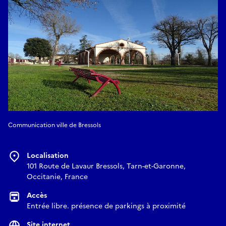
Communication ville de Bressols
Localisation
101 Route de Lavaur Bressols, Tarn-et-Garonne,
Occitanie, France
Accès
Entrée libre. présence de parkings à proximité
Site internet