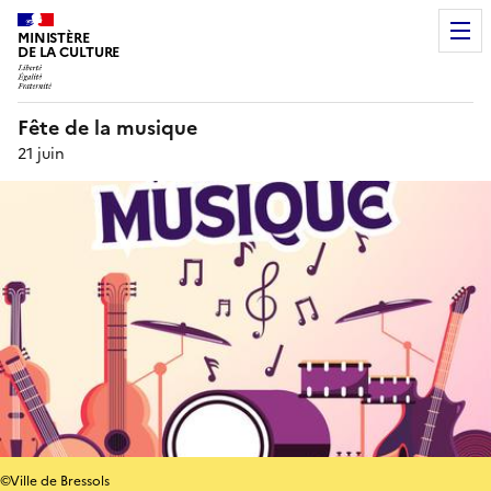
MINISTÈRE
DE LA CULTURE
Fête de la musique
21 juin
©Ville de Bressols