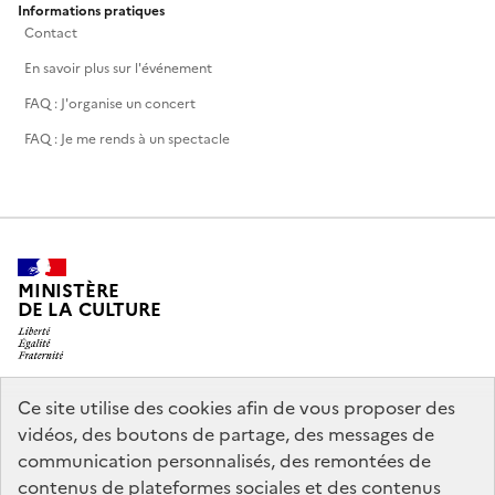
Informations pratiques
Contact
En savoir plus sur l'événement
FAQ : J'organise un concert
FAQ : Je me rends à un spectacle
MINISTÈRE
DE LA CULTURE
Ce site utilise des cookies afin de vous proposer des
legifrance.gouv.fr
info.gouv.fr
vidéos, des boutons de partage, des messages de
communication personnalisés, des remontées de
service-public.gouv.fr
data.gouv.fr
contenus de plateformes sociales et des contenus