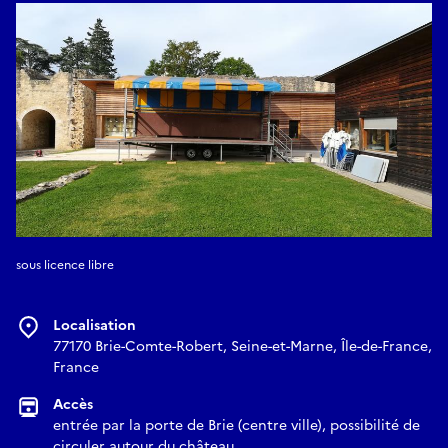
Eko D Z’ile
Groupe francilien qui propose un répertoire coloré entre
musique traditionnelle antillaise, caribéenne et variété
française (biguine, mazurka, tango, valse, boléro, mérengué,
cha cha cha, zouk, salsa…). Ambiance assurée.
sous licence libre
Localisation
77170 Brie-Comte-Robert, Seine-et-Marne, Île-de-France,
France
Accès
entrée par la porte de Brie (centre ville), possibilité de
circuler autour du château