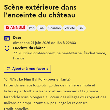
Scène extérieure dans
l'enceinte du château
ANNULÉ
Pop
Folk
Chanson
Variété
+5
Date
dimanche 21 juin 2026 de 16h à 22h30
Enceinte du château
77170 Brie-Comte-Robert, Seine-et-Marne, Île-de-France,
France
Ajouter à mes favoris
16h-17h :
Le Mini Bal Folk (pour enfants)
Faites danser vos loupiots, guidés de manière simple et
ludique par Nathalie Renard et ses musiciens ! La grande
farandole vous plongera au cœur des villages d'Europe et des
Balkans en empruntant aux pas...sage leurs danses
traditionnelles.