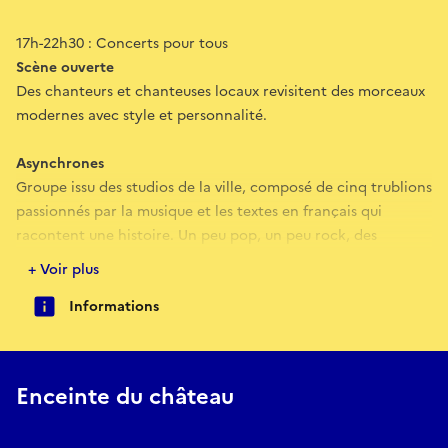
17h-22h30 : Concerts pour tous
Scène ouverte
Des chanteurs et chanteuses locaux revisitent des morceaux
modernes avec style et personnalité.
Asynchrones
Groupe issu des studios de la ville, composé de cinq trublions
passionnés par la musique et les textes en français qui
racontent une histoire. Un peu pop, un peu rock, des
ambiances originales, sur des sujets actuels ou intemporels.
+ Voir plus
Informations
Font'n Live
Trio répétant depuis quelques années au studio la fontaine,
qui revisite avec énergie et sensibilité des titres pop rock en
français et en anglais, mêlant grands classiques et morceaux
Enceinte du château
incontournables, dans une ambiance chaleureuse et festive.