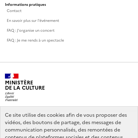
Informations pratiques
Contact
En savoir plus sur l'événement
FAQ : J'organise un concert
FAQ : Je me rends à un spectacle
MINISTÈRE
DE LA CULTURE
Ce site utilise des cookies afin de vous proposer des
legifrance.gouv.fr
info.gouv.fr
vidéos, des boutons de partage, des messages de
communication personnalisés, des remontées de
service-public.gouv.fr
data.gouv.fr
contenus de plateformes sociales et des contenus