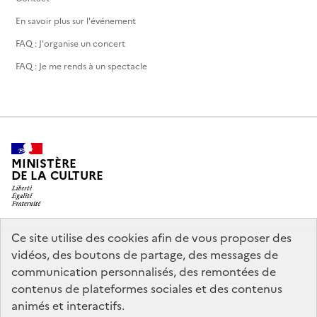
En savoir plus sur l'événement
FAQ : J'organise un concert
FAQ : Je me rends à un spectacle
MINISTÈRE
DE LA CULTURE
Ce site utilise des cookies afin de vous proposer des
legifrance.gouv.fr
info.gouv.fr
vidéos, des boutons de partage, des messages de
communication personnalisés, des remontées de
service-public.gouv.fr
data.gouv.fr
contenus de plateformes sociales et des contenus
animés et interactifs.