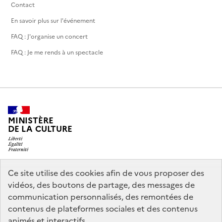
Contact
En savoir plus sur l'événement
FAQ : J'organise un concert
FAQ : Je me rends à un spectacle
MINISTÈRE
DE LA CULTURE
Ce site utilise des cookies afin de vous proposer des
legifrance.gouv.fr
info.gouv.fr
vidéos, des boutons de partage, des messages de
communication personnalisés, des remontées de
service-public.gouv.fr
data.gouv.fr
contenus de plateformes sociales et des contenus
animés et interactifs.