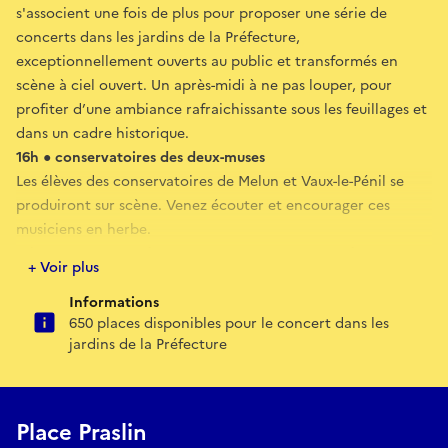
s'associent une fois de plus pour proposer une série de
concerts dans les jardins de la Préfecture,
exceptionnellement ouverts au public et transformés en
scène à ciel ouvert. Un après-midi à ne pas louper, pour
profiter d’une ambiance rafraichissante sous les feuillages et
dans un cadre historique.
16h ● conservatoires des deux-muses
Les élèves des conservatoires de Melun et Vaux-le-Pénil se
produiront sur scène. Venez écouter et encourager ces
musiciens en herbe.
18h30 ● INTER-LYCéES #2026 : NESRA – LOLA – LéA
+ Voir plus
Repérés dans les lycées par le dispositif d'éducation et
d'action culturelle de l'agglomération Melun Val de Seine et
Informations
650 places disponibles pour le concert dans les
accompagnés par les Amplifiés et Scène 77, ces jeunes
jardins de la Préfecture
artistes vous feront découvrir leurs univers entre pop, folk et
chanson française.
19h15 ● Semra
Groupe aux influences éclectiques et lauréat du Tremplin 77,
Place Praslin
ce trio ne pouvait pas trouver meilleur écrin que les jardins