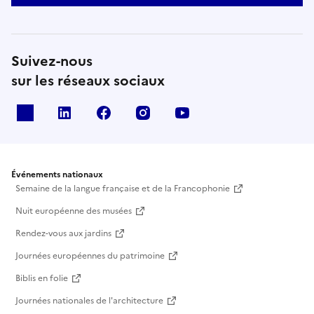
Suivez-nous
21h45 ● Soulful Echos
Soulful Echoes est un trio de Jazz Hip-Hop Soul composé
sur les réseaux sociaux
d'un rappeur/chanteur, d'un pianiste compositeur et d'un
batteur. Ils vous proposent une expérience musicale riche en
X
Linkedin
Facebook
Instagram
Youtube
couleur où le groove et les paroles se confondent et
abordent des thèmes aussi personnels qu'universels.
Technique d’écriture, finesse harmonique et rythmique
Événements nationaux
solide sont ici venues pour vous rassembler, vous faire
Semaine de la langue française et de la Francophonie
danser, rire et pourquoi pas pleurer.
Nuit européenne des musées
Rendez-vous aux jardins
Journées européennes du patrimoine
Biblis en folie
Journées nationales de l'architecture