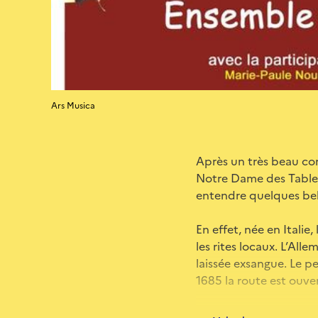
Ars Musica
Après un très beau con
Notre Dame des Tables 
entendre quelques bel
En effet, née en Italie
les rites locaux. L’All
laissée exsangue. Le p
1685 la route est ouve
Nous y retrouverons S