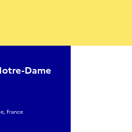
asse continue. De la musique à découvrir, dont le contrepoin
r l’émotion dans le cœur de l’auditeur touché par les voix 
prétées par les solistes de l’Ensemble Arianna, et les chant
e Notre-Dame-Des-Tables de Montpellier sous la direction 
 Notre-Dame
ie, France