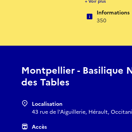
+ Voir plus
pour simples voix et b
Informations
à 5 voix pour exacerbe
350
Les œuvres seront inter
dans la belle basiliqu
Montpellier - Basilique
des Tables
Localisation
43 rue de l'Aiguillerie, Hérault, Occitan
Accès