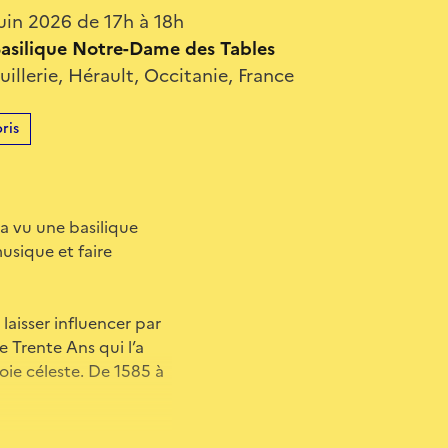
uin 2026 de 17h à 18h
 Basilique Notre-Dame des Tables
uillerie, Hérault, Occitanie, France
ris
a vu une basilique
usique et faire
laisser influencer par
e Trente Ans qui l’a
oie céleste. De 1585 à
 motets et cantates