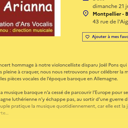
dimanche 21 j
Montpellier -
43 rue de l'Aig
Ajouter à mes favo
cert hommage à notre violoncelliste disparu Joël Pons qui 
pleine à craquer, nous nous retrouvons pour célébrer la m
les pièces vocales de l’époque baroque en Allemagne.
, la musique baroque n’a cessé de parcourir l’Europe pour se 
emagne luthérienne n’y échappe pas, au sortir d’une guerre d
euple pratique la musique quotidiennement, car elle est la j
rte…
chütz, Buxtehude et bien sûr JS Bach, avec ses magnifiques