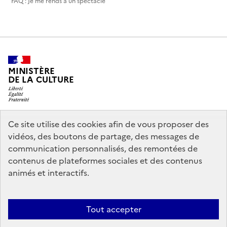
FAQ : Je me rends à un spectacle
MINISTÈRE
DE LA CULTURE
Ce site utilise des cookies afin de vous proposer des
legifrance.gouv.fr
info.gouv.fr
vidéos, des boutons de partage, des messages de
communication personnalisés, des remontées de
service-public.gouv.fr
data.gouv.fr
contenus de plateformes sociales et des contenus
animés et interactifs.
Accessibilité : partiellement conforme
Politique générale de
Tout accepter
protection des données
Mentions légales
Politique d’utilisation des