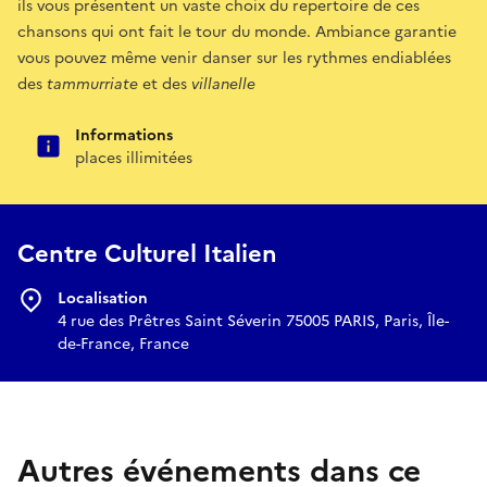
ils vous présentent un vaste choix du repertoire de ces
chansons qui ont fait le tour du monde. Ambiance garantie
vous pouvez même venir danser sur les rythmes endiablées
des
tammurriate
et des
villanelle
Informations
places illimitées
Centre Culturel Italien
Localisation
4 rue des Prêtres Saint Séverin 75005 PARIS, Paris, Île-
de-France, France
Autres événements dans ce