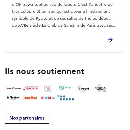
d'Okinawa tout au sud du Japon. C'est l'ancètre du
très célèbre Shamisen qui est devenu l'instrument
symbole de Kyoto et de ses salles de thé au début
du XVIIe siècle.Le Club de Sanshin de Paris avec ses
costumes et ses instruments vous fera voyager à des
milliers de kilomètres de Paris au son des musiques
du repertoire classique de l'ancien Royaume Ryûkyû
( le nom de ces Îles avant l'annexion par l'Empire du
Japon.À la fin du concert vous pouvez danser avec
nous les kachashi les danses avec lesquelles se
Ils nous soutiennent
terminent tous les événement importants, mariages,
fêtes locales, rassemblements dans l'archipel
d'Okinawa.@club_de_sanshin_parisclubdesanshinpa
ris@orange.frLe concert a lieu devant le Centre
culturel italien qui accueil le repetitions du Club de
Sanshin, venez essayer cet instrument gratuitement,
écrivez à clubdesanshinparis@orange.fr
Nos partenaires