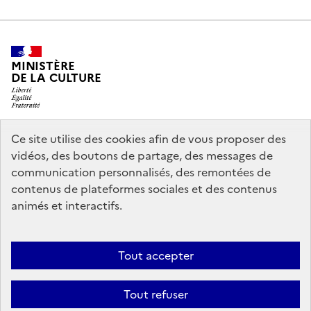
MINISTÈRE
DE LA CULTURE
Ce site utilise des cookies afin de vous proposer des
legifrance.gouv.fr
info.gouv.fr
vidéos, des boutons de partage, des messages de
communication personnalisés, des remontées de
service-public.gouv.fr
data.gouv.fr
contenus de plateformes sociales et des contenus
animés et interactifs.
Accessibilité : partiellement conforme
Politique générale de
Tout accepter
protection des données
Mentions légales
Politique d’utilisation des
témoins de connexion (cookies)
Crédits
Nous contacter
Tout refuser