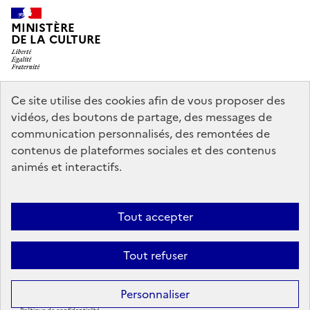
MINISTÈRE
DE LA CULTURE
Ce site utilise des cookies afin de vous proposer des
legifrance.gouv.fr
info.gouv.fr
vidéos, des boutons de partage, des messages de
communication personnalisés, des remontées de
service-public.gouv.fr
data.gouv.fr
contenus de plateformes sociales et des contenus
animés et interactifs.
Accessibilité : partiellement conforme
Politique générale de
Tout accepter
protection des données
Mentions légales
Politique d’utilisation des
témoins de connexion (cookies)
Crédits
Nous contacter
Tout refuser
Sauf mention contraire, tous les contenus de ce site sont sous
licence
Personnaliser
etalab-2.0