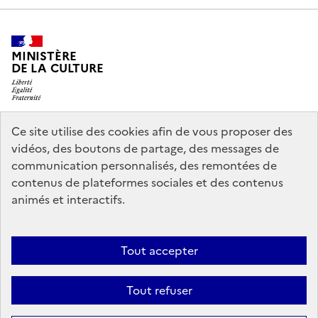
MINISTÈRE
DE LA CULTURE
Ce site utilise des cookies afin de vous proposer des
legifrance.gouv.fr
info.gouv.fr
vidéos, des boutons de partage, des messages de
communication personnalisés, des remontées de
service-public.gouv.fr
data.gouv.fr
contenus de plateformes sociales et des contenus
animés et interactifs.
Accessibilité : partiellement conforme
Politique générale de
Tout accepter
protection des données
Mentions légales
Politique d’utilisation des
témoins de connexion (cookies)
Crédits
Nous contacter
Tout refuser