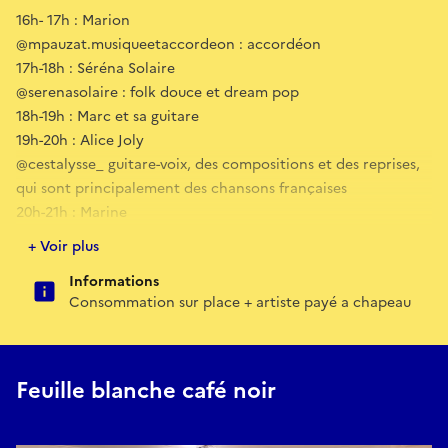
16h- 17h : Marion
@mpauzat.musiqueetaccordeon : accordéon
17h-18h : Séréna Solaire
@serenasolaire : folk douce et dream pop
18h-19h : Marc et sa guitare
19h-20h : Alice Joly
@cestalysse_ guitare-voix, des compositions et des reprises,
qui sont principalement des chansons françaises
20h-21h : Marine
@mmg_blue guitare et voix et quelle voix!
+ Voir plus
Une après-midi musicale intimiste et conviviale à écouter en
Informations
sirotant un verre dans un petit café culturel.
Consommation sur place + artiste payé a chapeau
Feuille blanche café noir