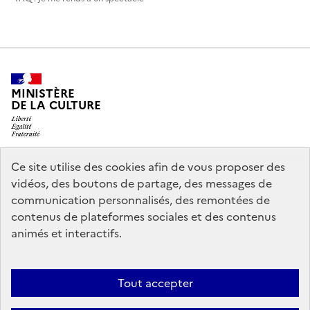
MINISTÈRE
DE LA CULTURE
Ce site utilise des cookies afin de vous proposer des
legifrance.gouv.fr
info.gouv.fr
vidéos, des boutons de partage, des messages de
communication personnalisés, des remontées de
service-public.gouv.fr
data.gouv.fr
contenus de plateformes sociales et des contenus
animés et interactifs.
Accessibilité : partiellement conforme
Politique générale de
Tout accepter
protection des données
Mentions légales
Politique d’utilisation des